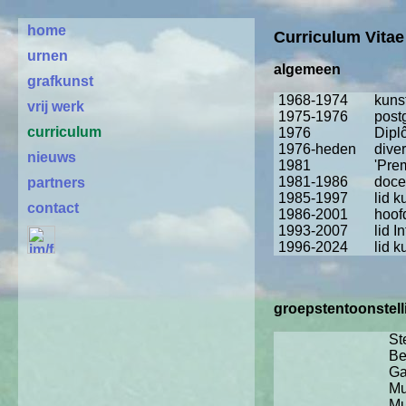
home
Curriculum Vitae
urnen
algemeen
grafkunst
1968-1974
kuns
vrij werk
1975-1976
post
curriculum
1976
Dipl
1976-heden
dive
nieuws
1981
'Pre
1981-1986
doce
partners
1985-1997
lid 
contact
1986-2001
hoof
1993-2007
lid 
1996-2024
lid 
groepstentoonstelli
St
Be
Ga
Mu
Mu