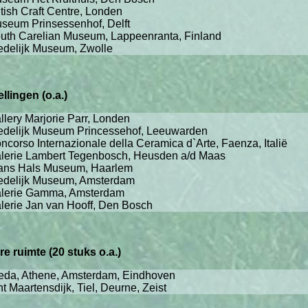
itish Craft Centre, Londen
seum Prinsessenhof, Delft
uth Carelian Museum, Lappeenranta, Finland
edelijk Museum, Zwolle
lingen (o.a.)
llery Marjorie Parr, Londen
edelijk Museum Princessehof, Leeuwarden
ncorso Internazionale della Ceramica d`Arte, Faenza, Italië
lerie Lambert Tegenbosch, Heusden a/d Maas
ans Hals Museum, Haarlem
edelijk Museum, Amsterdam
lerie Gamma, Amsterdam
lerie Jan van Hooff, Den Bosch
e ruimte (20 stuks o.a.)
eda, Athene, Amsterdam, Eindhoven
nt Maartensdijk, Tiel, Deurne, Zeist