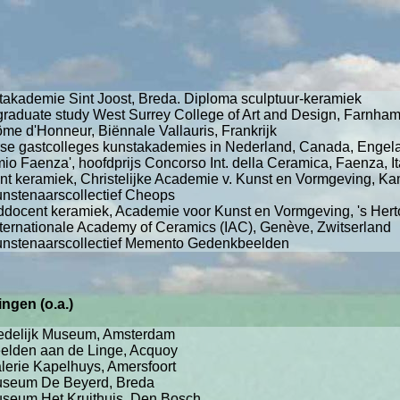
takademie Sint Joost, Breda. Diploma sculptuur-keramiek
graduate study West Surrey College of Art and Design, Farnha
ôme d'Honneur, Biënnale Vallauris, Frankrijk
rse gastcolleges kunstakademies in Nederland, Canada, Engel
mio Faenza', hoofdprijs Concorso Int. della Ceramica, Faenza, It
nt keramiek, Christelijke Academie v. Kunst en Vormgeving, K
kunstenaarscollectief Cheops
ddocent keramiek, Academie voor Kunst en Vormgeving, 's Her
Internationale Academy of Ceramics (IAC), Genève, Zwitserland
kunstenaarscollectief Memento Gedenkbeelden
ngen (o.a.)
edelijk Museum, Amsterdam
elden aan de Linge, Acquoy
lerie Kapelhuys, Amersfoort
seum De Beyerd, Breda
seum Het Kruithuis, Den Bosch