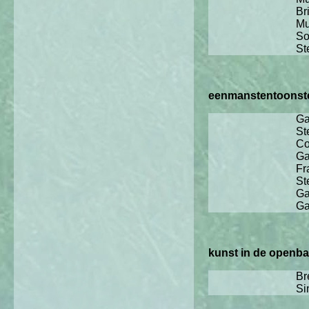
Br
Mu
So
St
eenmanstentoonstel
Ga
St
Co
Ga
Fr
St
Ga
Ga
kunst in de openbar
Br
Si