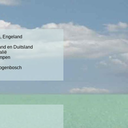
m, Engeland
and en Duitsland
alië
ampen
togenbosch